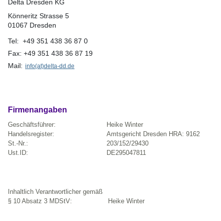
Delta Dresden KG
Könneritz Strasse 5
01067 Dresden
Tel: +49 351 438 36 87 0
Fax: +49 351 438 36 87 19
Mail
:
info(at)delta-dd.de
Firmenangaben
Geschäftsführer:
Heike Winter
Handelsregister
:
Amtsgericht Dresden HRA: 9162
St.-Nr.:
203/152/29430
Ust.ID:
DE295047811
Inhaltlich Verantwortlicher gemäß
§ 10 Absatz 3 MDStV:
Heike Winter